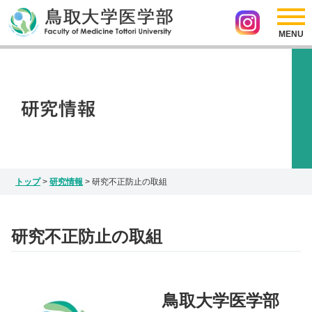
採用情報
リンク
医学部の紹介
アクセス
サイトマップ
入試情報
お問い合わせ
Japanese
研究情報
English
インスタグラム
トップ
>
研究情報
>
研究不正防止の取組
研究不正防止の取組
鳥取大学医学部