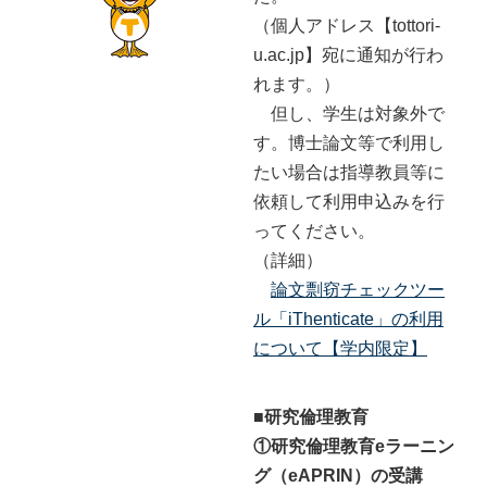
（個人アドレス【tottori-
u.ac.jp】宛に通知が行わ
れます。）
但し、学生は対象外で
す。博士論文等で利用し
たい場合は指導教員等に
依頼して利用申込みを行
ってください。
（詳細）
論文剽窃チェックツー
ル「iThenticate」の利用
について【学内限定】
■研究倫理教育
①研究倫理教育eラーニン
グ（eAPRIN）の受講