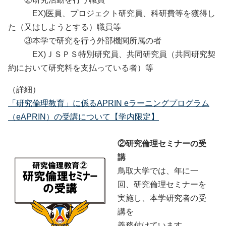
EX)医員、プロジェクト研究員、科研費等を獲得し
た（又はしようとする）職員等
③本学で研究を行う外部機関所属の者
EX)ＪＳＰＳ特別研究員、共同研究員（共同研究契
約において研究料を支払っている者）等
（詳細）
「研究倫理教育」に係るAPRIN eラーニングプログラム
（eAPRIN）の受講について【学内限定】
②研究倫理セミナーの受
講
鳥取大学では、年に一
回、研究倫理セミナーを
実施し、本学研究者の受
講を
義務付けています。